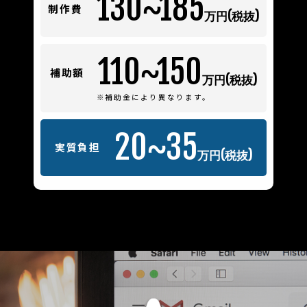
130~185
制作費
万円(税抜)
110~150
補助額
万円(税抜)
※補助金により異なります。
20~35
実質負担
万円(税抜)